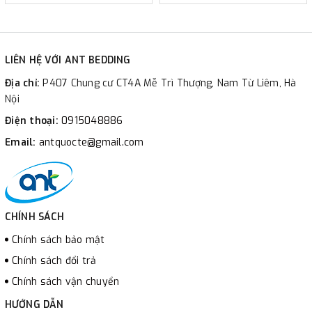
6. B2R3-03B Vincom Royal City, 72 Nguyễn Trãi, Thanh Xuân,
Hà Nội - 0915.048.885
7. B1-09 Vincom Bắc Từ Liêm, 234 Phạm Văn Đồng, Cổ Nhuế, Bắc
LIÊN HỆ VỚI ANT BEDDING
Từ Liêm, Hà Đông - 0915.043.003
8. Tầng B1/G TTTM The Garden, KĐT Mễ Trì, Nam Từ Liêm, Hà
Địa chỉ:
P407 Chung cư CT4A Mễ Trì Thượng, Nam Từ Liêm, Hà
Nội - 0915.048.879
Nội
9. Sky Oasis, KĐT EcoPark, Văn Giang, Hưng Yên - 0915.048.881
Điện thoại:
0915048886
Email:
antquocte@gmail.com
CHÍNH SÁCH
Chính sách bảo mật
Chính sách đổi trả
Chính sách vận chuyển
HƯỚNG DẪN