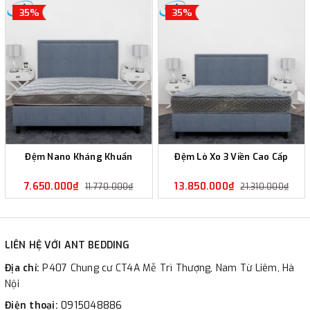
35%
35%
Đệm Nano Kháng Khuẩn
Đệm Lò Xo 3 Viền Cao Cấp
7.650.000₫
13.850.000₫
11.770.000₫
21.310.000₫
LIÊN HỆ VỚI ANT BEDDING
Địa chỉ:
P407 Chung cư CT4A Mễ Trì Thượng, Nam Từ Liêm, Hà
Nội
Điện thoại:
0915048886