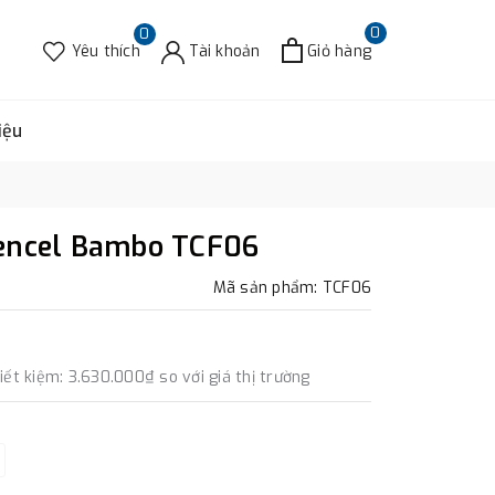
0
0
Yêu thích
Tài khoản
Giỏ hàng
iệu
Tencel Bambo TCF06
Mã sản phẩm: TCF06
iết kiệm:
3.630.000₫
so với giá thị trường