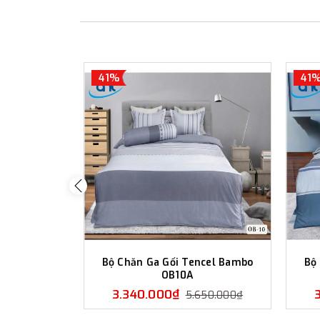
41%
41
Bộ Chăn Ga Gối Tencel Bambo
Bộ
OB10A
3.340.000₫
5.650.000₫