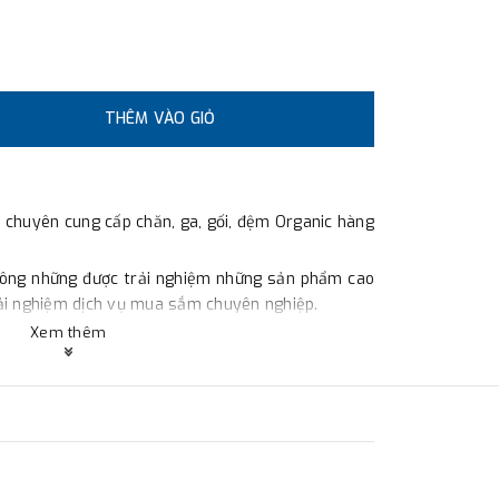
THÊM VÀO GIỎ
 chuyên cung cấp chăn, ga, gối, đệm Organic hàng
hông những được trải nghiệm những sản phẩm cao
rải nghiệm dịch vụ mua sắm chuyên nghiệp.
Xem thêm
 phẩm của Ant Bedding được sản xuất theo quy
àn Quốc đảm bảo chất lượng và độ bền cực kì cao.
a tái chế: tại Ant Bedding các dòng chăn, ga, gối,
 Organic, giúp bảo vệ làn da và đặc biệt là thân
ho người dùng.
ải nghiệm các sản phẩm ngủ chất lượng với chi phí
đình khi tới Ant Bedding.