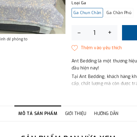
Loại Ga
Ga Chun Chần
Ga Chần Phủ
–
+
hình để phóng to
Ant Bedding là một thương hiệu
đầu hiện nay!
Tại Ant Bedding, khách hàng k
cấp, chất lượng mà còn được t
Công nghệ Hàn Quốc: Các sản
trình công nghệ tiên tiến của H
Sợi vải thiên nhiên và không qu
đệm, đều được làm từ chất liệu
MÔ TẢ SẢN PHẨM
GIỚI THIỆU
HƯỚNG DẪN
thiện với môi trường, an toàn c
Giá cả phù hợp: Bạn sẽ được tr
rất hợp lý, phù hợp với mọi gia 