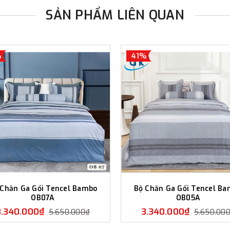
0915.04.2121
SẢN PHẨM LIÊN QUAN
4. Tầng 2, TTTM Savico Long Bi
Nội - 0915.048.882
5. T8 Vincom Mega Mall Time Cit
0915.048.883
%
41%
6. B2R3-03B Vincom Royal City,
0915.048.885
7. B1-09 Vincom Bắc Từ Liêm, 
Đông - 0915.043.003
8. Tầng B1/G TTTM The Garden,
9. Sky Oasis, KĐT EcoPark, Văn
 Chăn Ga Gối Tencel Bambo
Bộ Chăn Ga Gối Tencel B
OB07A
OB05A
3.340.000₫
3.340.000₫
5.650.000₫
5.650.00