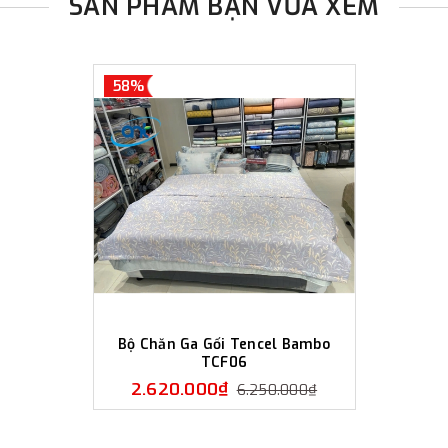
SẢN PHẨM BẠN VỪA XEM
Thiết kế sang trọng và hiện đ
màu sắc Hot Trend đều được A
cầu của nhiều khách hàng, từ đơ
Dịch vụ chuyên nghiệp: Ant Bed
58%
sẵn sàng cung cấp dịch vụ và 
Lựa chọn Ant Bedding bạn sẽ 
chăm sóc giấc ngủ của bạn!
_______________________
Ant Bedding - chăn ga gối đệm 
Hotline: 0989.586.879 / 
Website:
https://antbeddi
Email: antquocte@gmail.
Hệ thống showroom:
Bộ Chăn Ga Gối Tencel Bambo
1. L2-31 Vincom Mega Mall Smar
TCF06
0915.048.880
2.620.000₫
6.250.000₫
2. BigC Thăng Long - 222 Trần 
3. Tầng 4, TTTM Lotte Departmen