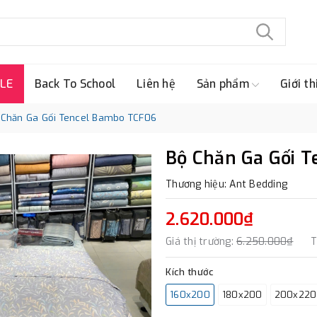
LE
Back To School
Liên hệ
Sản phẩm
Giới th
 Chăn Ga Gối Tencel Bambo TCF06
Bộ Chăn Ga Gối 
Thương hiệu: Ant Bedding
2.620.000₫
Giá thị trường:
6.250.000₫
T
Kích thước
160x200
180x200
200x220