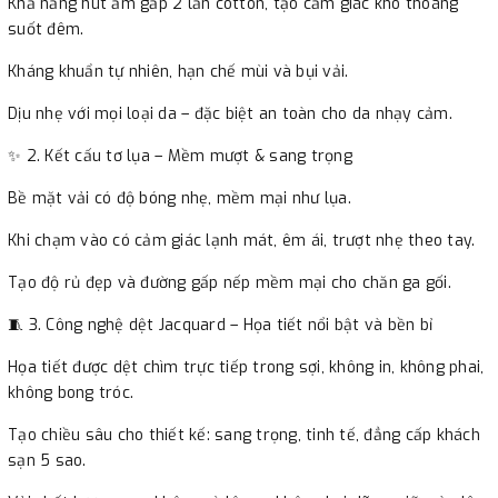
Khả năng hút ẩm gấp 2 lần cotton, tạo cảm giác khô thoáng
chuyên nghiệp, luôn sẵn sàng cung cấp dịch vụ và trải nghiệm
suốt đêm.
mua sắm tốt nhất cho khách hàng.
Lựa chọn Ant Bedding bạn sẽ luôn có những đêm ngon giấc.
Kháng khuẩn tự nhiên, hạn chế mùi và bụi vải.
Cùng Ant Bedding chăm sóc giấc ngủ của bạn!
Dịu nhẹ với mọi loại da – đặc biệt an toàn cho da nhạy cảm.
_______________________________________________
✨ 2. Kết cấu tơ lụa – Mềm mượt & sang trọng
Ant Bedding - chăn ga gối đệm sợi tự nhiên chuẩn Hàn Quốc
Hotline: 0989.586.879 / 0915.048.886
Bề mặt vải có độ bóng nhẹ, mềm mại như lụa.
Website:
https://antbedding.com/
Khi chạm vào có cảm giác lạnh mát, êm ái, trượt nhẹ theo tay.
Email: antquocte@gmail.com
Hệ thống showroom:
Tạo độ rủ đẹp và đường gấp nếp mềm mại cho chăn ga gối.
1. L2-31 Vincom Mega Mall Smart City, Tây Mỗ, Nam Từ Liêm, Hà
🧵 3. Công nghệ dệt Jacquard – Họa tiết nổi bật và bền bỉ
Nội - 0915.048.880
Họa tiết được dệt chìm trực tiếp trong sợi, không in, không phai,
2. BigC Thăng Long - 222 Trần Duy Hưng, Trung Hoà, Hà Nội -
không bong tróc.
0915.048.878
3. Tầng 4, TTTM Lotte Department Store, 54 Liễu Giai, Ba Đình,
Tạo chiều sâu cho thiết kế: sang trọng, tinh tế, đẳng cấp khách
Hà Nội - 0915.04.2121
sạn 5 sao.
4. Tầng 2, TTTM Savico Long Biên, 79 Nguyễn Văn Linh, Gia