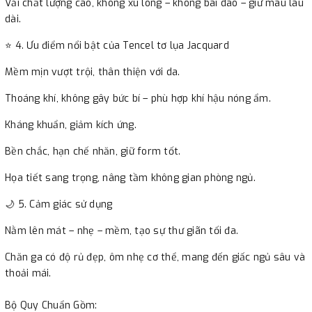
Vải chất lượng cao, không xù lông – không bai dão – giữ màu lâu
Thụy, Long Biên, Hà Nội - 0915.048.882
dài.
5. T8 Vincom Mega Mall Time City, 458 Minh Khai, Hai Bà Trưng,
Hà Nội - 0915.048.883
⭐ 4. Ưu điểm nổi bật của Tencel tơ lụa Jacquard
6. B2R3-03B Vincom Royal City, 72 Nguyễn Trãi, Thanh Xuân,
Mềm mịn vượt trội, thân thiện với da.
Hà Nội - 0915.048.885
7. B1-09 Vincom Bắc Từ Liêm, 234 Phạm Văn Đồng, Cổ Nhuế, Bắc
Thoáng khí, không gây bức bí – phù hợp khí hậu nóng ẩm.
Từ Liêm, Hà Đông - 0915.043.003
Kháng khuẩn, giảm kích ứng.
8. Tầng B1/G TTTM The Garden, KĐT Mễ Trì, Nam Từ Liêm, Hà
Nội - 0915.048.879
Bền chắc, hạn chế nhăn, giữ form tốt.
9. Sky Oasis, KĐT EcoPark, Văn Giang, Hưng Yên - 0915.048.881
Họa tiết sang trọng, nâng tầm không gian phòng ngủ.
🌙 5. Cảm giác sử dụng
Nằm lên mát – nhẹ – mềm, tạo sự thư giãn tối đa.
Chăn ga có độ rủ đẹp, ôm nhẹ cơ thể, mang đến giấc ngủ sâu và
thoải mái.
Bộ Quy Chuẩn Gồm: