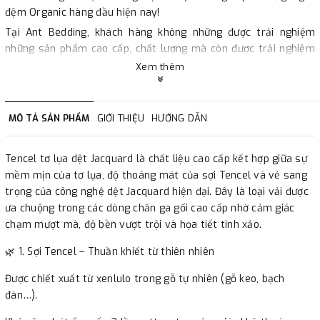
đệm Organic hàng đầu hiện nay!
Tại Ant Bedding, khách hàng không những được trải nghiệm
những sản phẩm cao cấp, chất lượng mà còn được trải nghiệm
dịch vụ mua sắm chuyên nghiệp.
Xem thêm
Công nghệ Hàn Quốc: Các sản phẩm của Ant Bedding được sản
xuất theo quy trình công nghệ tiên tiến của Hàn Quốc đảm bảo
chất lượng và độ bền cực kì cao.
MÔ TẢ SẢN PHẨM
GIỚI THIỆU
HƯỚNG DẪN
Sợi vải thiên nhiên và không qua tái chế: tại Ant Bedding các
dòng chăn, ga, gối, đệm, đều được làm từ chất liệu Organic, giúp
Tencel tơ lụa dệt Jacquard là chất liệu cao cấp kết hợp giữa sự
bảo vệ làn da và đặc biệt là thân thiện với môi trường, an toàn
mềm mịn của tơ lụa, độ thoáng mát của sợi Tencel và vẻ sang
cho người dùng.
trọng của công nghệ dệt Jacquard hiện đại. Đây là loại vải được
Giá cả phù hợp: Bạn sẽ được trải nghiệm các sản phẩm ngủ chất
ưa chuộng trong các dòng chăn ga gối cao cấp nhờ cảm giác
lượng với chi phí rất hợp lý, phù hợp với mọi gia đình khi tới Ant
chạm mượt mà, độ bền vượt trội và họa tiết tinh xảo.
Bedding.
Thiết kế sang trọng và hiện đại: Những mẫu thiết kế đẹp, họa
🌿 1. Sợi Tencel – Thuần khiết từ thiên nhiên
tiết bắt mắt hay màu sắc Hot Trend đều được Ant Bedding cập
Được chiết xuất từ xenlulo trong gỗ tự nhiên (gỗ keo, bạch
nhật liên tục đáp ứng được nhu cầu của nhiều khách hàng, từ
đàn…).
đơn giản, trẻ trung cho tới cầu kỳ, sang trọng.
Dịch vụ chuyên nghiệp: Ant Bedding sở hữu đội ngũ nhân viên