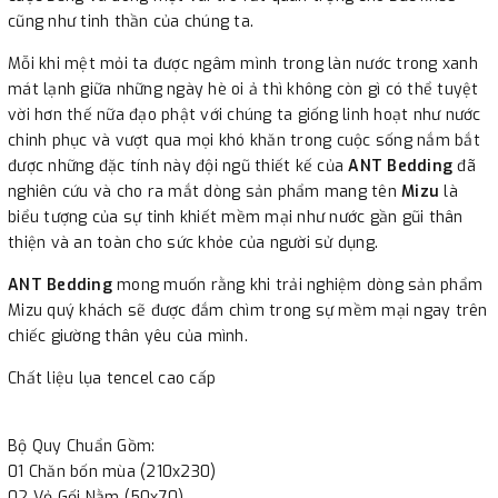
tiết bắt mắt hay màu sắc Hot Trend đều được Ant Bedding cập
cũng như tinh thần của chúng ta.
nhật liên tục đáp ứng được nhu cầu của nhiều khách hàng, từ
Mỗi khi mệt mỏi ta được ngâm mình trong làn nước trong xanh
đơn giản, trẻ trung cho tới cầu kỳ, sang trọng.
mát lạnh giữa những ngày hè oi ả thì không còn gì có thể tuyệt
Dịch vụ chuyên nghiệp: Ant Bedding sở hữu đội ngũ nhân viên
vời hơn thế nữa đạo phật với chúng ta giống linh hoạt như nước
chuyên nghiệp, luôn sẵn sàng cung cấp dịch vụ và trải nghiệm
chinh phục và vượt qua mọi khó khăn trong cuộc sống nắm bắt
mua sắm tốt nhất cho khách hàng.
được những đặc tính này đội ngũ thiết kế của
ANT Bedding
đã
Lựa chọn Ant Bedding bạn sẽ luôn có những đêm ngon giấc.
nghiên cứu và cho ra mắt dòng sản phẩm mang tên
Mizu
là
Cùng Ant Bedding chăm sóc giấc ngủ của bạn!
biểu tượng của sự tinh khiết mềm mại như nước gần gũi thân
_______________________________________________
thiện và an toàn cho sức khỏe của người sử dụng.
Ant Bedding - chăn ga gối đệm sợi tự nhiên chuẩn Hàn Quốc
ANT Bedding
mong muốn rằng khi trải nghiệm dòng sản phẩm
Hotline: 0989.586.879 / 0915.048.886
Mizu quý khách sẽ được đắm chìm trong sự mềm mại ngay trên
Website:
https://antbedding.com/
chiếc giường thân yêu của mình.
Email: antquocte@gmail.com
Chất liệu lụa tencel cao cấp
Hệ thống showroom:
1. L2-31 Vincom Mega Mall Smart City, Tây Mỗ, Nam Từ Liêm, Hà
Nội - 0915.048.880
Bộ Quy Chuẩn Gồm:
01 Chăn bốn mùa (210x230)
2. BigC Thăng Long - 222 Trần Duy Hưng, Trung Hoà, Hà Nội -
02 Vỏ Gối Nằm (50x70)