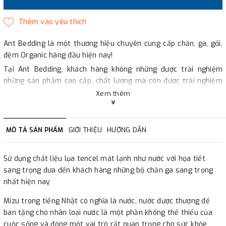
Ant Bedding là một thương hiệu chuyên cung cấp chăn, ga, gối,
đệm Organic hàng đầu hiện nay!
Tại Ant Bedding, khách hàng không những được trải nghiệm
những sản phẩm cao cấp, chất lượng mà còn được trải nghiệm
dịch vụ mua sắm chuyên nghiệp.
Xem thêm
Công nghệ Hàn Quốc: Các sản phẩm của Ant Bedding được sản
xuất theo quy trình công nghệ tiên tiến của Hàn Quốc đảm bảo
chất lượng và độ bền cực kì cao.
MÔ TẢ SẢN PHẨM
GIỚI THIỆU
HƯỚNG DẪN
Sợi vải thiên nhiên và không qua tái chế: tại Ant Bedding các
dòng chăn, ga, gối, đệm, đều được làm từ chất liệu Organic, giúp
Sử dụng chất liệu lụa tencel mát lạnh như nước với họa tiết
bảo vệ làn da và đặc biệt là thân thiện với môi trường, an toàn
sang trọng đưa đến khách hàng những bộ chăn ga sang trọng
cho người dùng.
nhất hiện nay
Giá cả phù hợp: Bạn sẽ được trải nghiệm các sản phẩm ngủ chất
lượng với chi phí rất hợp lý, phù hợp với mọi gia đình khi tới Ant
Mizu trong tiếng Nhật có nghĩa là nước, nước được thượng đế
Bedding.
ban tặng cho nhân loại nước là một phần không thể thiếu của
Thiết kế sang trọng và hiện đại: Những mẫu thiết kế đẹp, họa
cuộc sống và đóng một vai trò rất quan trọng cho sức khỏe