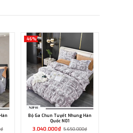
ên, 79 Nguyễn Văn Linh, Gia Thụy, Long Biên, Hà
y, 458 Minh Khai, Hai Bà Trưng, Hà Nội -
46%
 72 Nguyễn Trãi, Thanh Xuân, Hà Nội -
234 Phạm Văn Đồng, Cổ Nhuế, Bắc Từ Liêm, Hà
 KĐT Mễ Trì, Nam Từ Liêm, Hà Nội - 0915.048.879
 Giang, Hưng Yên - 0915.048.881
 Hàn
Bộ Ga Chun Tuyết Nhung Hàn
Quốc N01
3.040.000₫
0₫
5.650.000₫