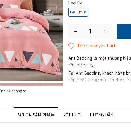
Loại Ga
Ga Chun
–
+
Ant Bedding là một thương hiệu
đầu hiện nay!
Tại Ant Bedding, khách hàng k
cấp, chất lượng mà còn được t
Công nghệ Hàn Quốc: Các sản
hình để phóng to
trình công nghệ tiên tiến của H
Sợi vải thiên nhiên và không qu
đệm, đều được làm từ chất liệu
MÔ TẢ SẢN PHẨM
GIỚI THIỆU
HƯỚNG DẪN
thiện với môi trường, an toàn c
Giá cả phù hợp: Bạn sẽ được tr
rất hợp lý, phù hợp với mọi gia 