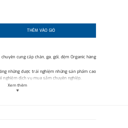
THÊM VÀO GIỎ
 chuyên cung cấp chăn, ga, gối, đệm Organic hàng
hông những được trải nghiệm những sản phẩm cao
rải nghiệm dịch vụ mua sắm chuyên nghiệp.
Xem thêm
 phẩm của Ant Bedding được sản xuất theo quy
àn Quốc đảm bảo chất lượng và độ bền cực kì cao.
a tái chế: tại Ant Bedding các dòng chăn, ga, gối,
 Organic, giúp bảo vệ làn da và đặc biệt là thân
ho người dùng.
ải nghiệm các sản phẩm ngủ chất lượng với chi phí
đình khi tới Ant Bedding.