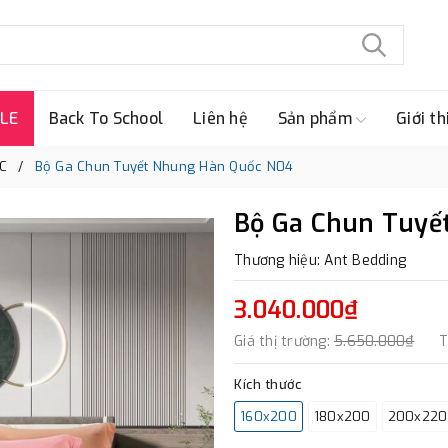
LE
Back To School
Liên hệ
Sản phẩm
Giới th
C
Bộ Ga Chun Tuyết Nhung Hàn Quốc N04
Bộ Ga Chun Tuyế
Thương hiệu: Ant Bedding
3.040.000₫
Giá thị trường:
5.650.000₫
T
Kích thước
160x200
180x200
200x220