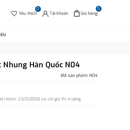
0
0
Yêu thích
Tài khoản
Giỏ hàng
iệu
t Nhung Hàn Quốc N04
Mã sản phẩm: N04
iết kiệm:
2.610.000₫
so với giá thị trường